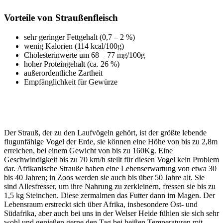
Vorteile von Straußenfleisch
sehr geringer Fettgehalt (0,7 – 2 %)
wenig Kalorien (114 kcal/100g)
Cholesterinwerte um 68 – 77 mg/100g
hoher Proteingehalt (ca. 26 %)
außerordentliche Zartheit
Empfänglichkeit für Gewürze
Der Strauß, der zu den Laufvögeln gehört, ist der größte lebende
flugunfähige Vogel der Erde, sie können eine Höhe von bis zu 2,8m
erreichen, bei einem Gewicht von bis zu 160Kg. Eine
Geschwindigkeit bis zu 70 km/h stellt für diesen Vogel kein Problem
dar. Afrikanische Strauße haben eine Lebenserwartung von etwa 30
bis 40 Jahren; in Zoos werden sie auch bis über 50 Jahre alt. Sie
sind Allesfresser, um ihre Nahrung zu zerkleinern, fressen sie bis zu
1,5 kg Steinchen. Diese zermalmen das Futter dann im Magen. Der
Lebensraum erstreckt sich über Afrika, insbesondere Ost- und
Südafrika, aber auch bei uns in der Welser Heide fühlen sie sich sehr
wohl und genießen gerne den Tag bei heißen Temperaturen mit