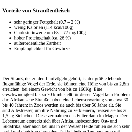
Vorteile von Straußenfleisch
sehr geringer Fettgehalt (0,7 – 2 %)
wenig Kalorien (114 kcal/100g)
Cholesterinwerte um 68 – 77 mg/100g
hoher Proteingehalt (ca. 26 %)
außerordentliche Zartheit
Empfänglichkeit für Gewürze
Der Strauß, der zu den Laufvögeln gehört, ist der größte lebende
flugunfähige Vogel der Erde, sie können eine Höhe von bis zu 2,8m
erreichen, bei einem Gewicht von bis zu 160Kg. Eine
Geschwindigkeit bis zu 70 km/h stellt für diesen Vogel kein Problem
dar. Afrikanische Strauße haben eine Lebenserwartung von etwa 30
bis 40 Jahren; in Zoos werden sie auch bis über 50 Jahre alt. Sie
sind Allesfresser, um ihre Nahrung zu zerkleinern, fressen sie bis zu
1,5 kg Steinchen. Diese zermalmen das Futter dann im Magen. Der
Lebensraum erstreckt sich über Afrika, insbesondere Ost- und
Südafrika, aber auch bei uns in der Welser Heide fühlen sie sich sehr
wohl und genießen gerne den Tag bei heißen Temperaturen mit