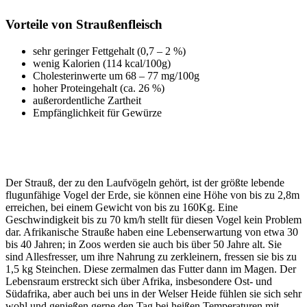
Vorteile von Straußenfleisch
sehr geringer Fettgehalt (0,7 – 2 %)
wenig Kalorien (114 kcal/100g)
Cholesterinwerte um 68 – 77 mg/100g
hoher Proteingehalt (ca. 26 %)
außerordentliche Zartheit
Empfänglichkeit für Gewürze
Der Strauß, der zu den Laufvögeln gehört, ist der größte lebende
flugunfähige Vogel der Erde, sie können eine Höhe von bis zu 2,8m
erreichen, bei einem Gewicht von bis zu 160Kg. Eine
Geschwindigkeit bis zu 70 km/h stellt für diesen Vogel kein Problem
dar. Afrikanische Strauße haben eine Lebenserwartung von etwa 30
bis 40 Jahren; in Zoos werden sie auch bis über 50 Jahre alt. Sie
sind Allesfresser, um ihre Nahrung zu zerkleinern, fressen sie bis zu
1,5 kg Steinchen. Diese zermalmen das Futter dann im Magen. Der
Lebensraum erstreckt sich über Afrika, insbesondere Ost- und
Südafrika, aber auch bei uns in der Welser Heide fühlen sie sich sehr
wohl und genießen gerne den Tag bei heißen Temperaturen mit