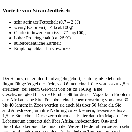
Vorteile von Straußenfleisch
sehr geringer Fettgehalt (0,7 – 2 %)
wenig Kalorien (114 kcal/100g)
Cholesterinwerte um 68 – 77 mg/100g
hoher Proteingehalt (ca. 26 %)
außerordentliche Zartheit
Empfänglichkeit für Gewürze
Der Strauß, der zu den Laufvögeln gehört, ist der größte lebende
flugunfähige Vogel der Erde, sie können eine Höhe von bis zu 2,8m
erreichen, bei einem Gewicht von bis zu 160Kg. Eine
Geschwindigkeit bis zu 70 km/h stellt für diesen Vogel kein Problem
dar. Afrikanische Strauße haben eine Lebenserwartung von etwa 30
bis 40 Jahren; in Zoos werden sie auch bis über 50 Jahre alt. Sie
sind Allesfresser, um ihre Nahrung zu zerkleinern, fressen sie bis zu
1,5 kg Steinchen. Diese zermalmen das Futter dann im Magen. Der
Lebensraum erstreckt sich über Afrika, insbesondere Ost- und
Südafrika, aber auch bei uns in der Welser Heide fühlen sie sich sehr
wohl und genießen gerne den Tag bei heißen Temperaturen mit