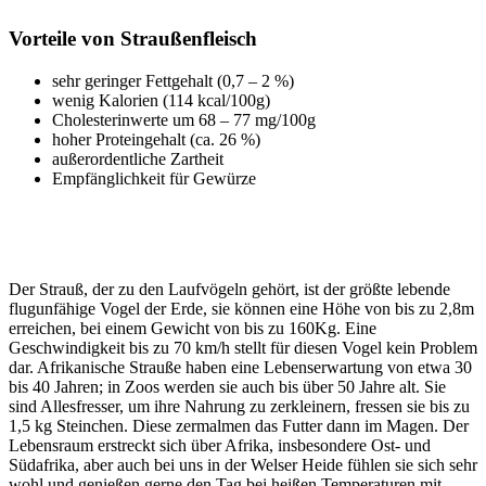
Vorteile von Straußenfleisch
sehr geringer Fettgehalt (0,7 – 2 %)
wenig Kalorien (114 kcal/100g)
Cholesterinwerte um 68 – 77 mg/100g
hoher Proteingehalt (ca. 26 %)
außerordentliche Zartheit
Empfänglichkeit für Gewürze
Der Strauß, der zu den Laufvögeln gehört, ist der größte lebende
flugunfähige Vogel der Erde, sie können eine Höhe von bis zu 2,8m
erreichen, bei einem Gewicht von bis zu 160Kg. Eine
Geschwindigkeit bis zu 70 km/h stellt für diesen Vogel kein Problem
dar. Afrikanische Strauße haben eine Lebenserwartung von etwa 30
bis 40 Jahren; in Zoos werden sie auch bis über 50 Jahre alt. Sie
sind Allesfresser, um ihre Nahrung zu zerkleinern, fressen sie bis zu
1,5 kg Steinchen. Diese zermalmen das Futter dann im Magen. Der
Lebensraum erstreckt sich über Afrika, insbesondere Ost- und
Südafrika, aber auch bei uns in der Welser Heide fühlen sie sich sehr
wohl und genießen gerne den Tag bei heißen Temperaturen mit